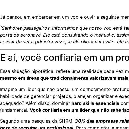
Já pensou em embarcar em um voo e ouvir a seguinte me
“Senhores passageiros, informamos que nosso voo está tem
porta da aeronave. Ele está consultando o manual e, ass
apesar de ser a primeira vez que ele pilota um avião, ele 
E aí, você confiaria em um pr
Essa situação hipotética, reflete uma realidade cada vez 
mesmo em áreas que tradicionalmente valorizavam mais 
Imagine um líder que não possui um conhecimento profundo
habilidade de gerenciar projetos, planejar, organizar e e
adequado? Além disso, dominar
hard skills essenciais
como
fundamental.
Você confiaria em um líder que não sabe faz
Segundo uma pesquisa da SHRM,
30% das empresas relata
hora de recrutar um profissional.
Para completar, a mesma