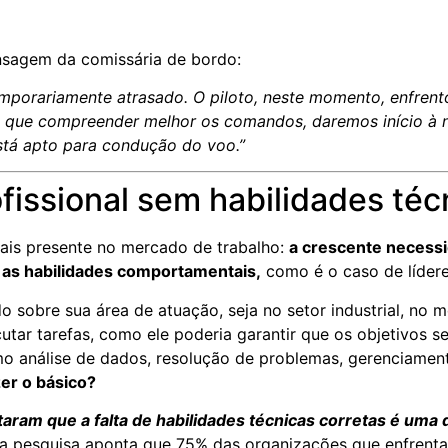
nsagem da comissária de bordo:
porariamente atrasado. O piloto, neste momento, enfrento
im que compreender melhor os comandos, daremos início à
está apto para condução do voo.”
ofissional sem habilidades téc
mais presente no mercado de trabalho:
a crescente necessi
as habilidades comportamentais,
como é o caso de lídere
 sobre sua área de atuação, seja no setor industrial, no
xecutar tarefas, como ele poderia garantir que os objetivo
 análise de dados, resolução de problemas, gerenciament
er o básico?
ram que a falta de habilidades técnicas corretas é uma d
 pesquisa aponta que 75% das organizações que enfrenta