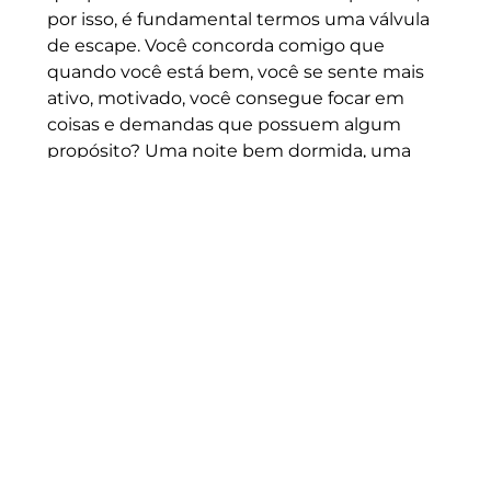
por isso, é fundamental termos uma válvula
de escape. Você concorda comigo que
quando você está bem, você se sente mais
ativo, motivado, você consegue focar em
coisas e demandas que possuem algum
propósito? Uma noite bem dormida, uma
conversa sobre um tema que você goste,
um fim de semana viajando ou apenas
descansando, tudo isso soma no dia
seguinte quando você precisa dar tudo de si
em uma demanda com um prazo apertado.
Quando você está bem, seu desempenho
organizacional dispara. Não é à toa que
colaboradores saudáveis mentalmente são
mais produtivos, criativos e comprometidos.
(De novo, isso equivale a todo profissional)
Vamos lembrar que, como líderes, nosso
dever é fomentar um ambiente de trabalho