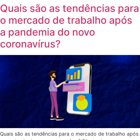
Quais são as tendências para
Ir
para
o mercado de trabalho após
o
conteúdo
a pandemia do novo
coronavírus?
Quais são as tendências para o mercado de trabalho após